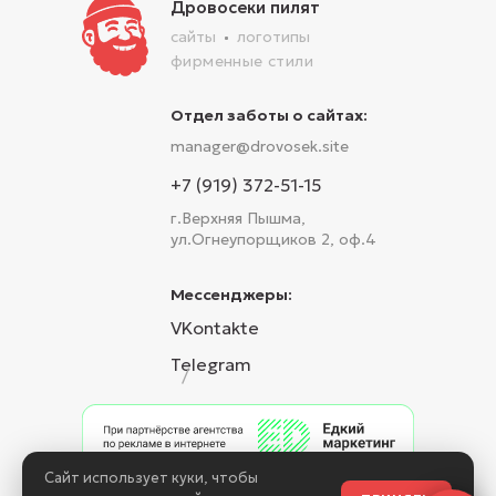
Дровосеки пилят
сайты
логотипы
фирменные стили
Отдел заботы о сайтах:
manager@drovosek.site
+7 (919) 372-51-15
г.Верхняя Пышма,
ул.Огнеупорщиков 2, оф.4
Мессенджеры:
VKontakte
Telegram
/
Сайт использует куки, чтобы