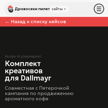
Дровосеки пилят
Дровосеки пилят
сайты
услуги
← Назад к списку кейсов
#кофе #супермаркет
Комплект
креативов
для Dallmayr
Совместная с Пятерочкой
кампания по продвижению
ароматного кофе