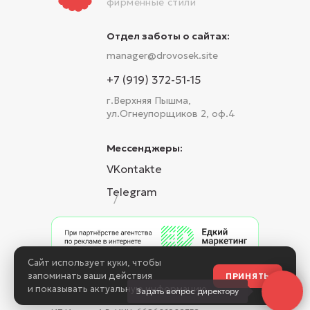
фирменные стили
Отдел заботы о сайтах:
manager@drovosek.site
+7 (919) 372-51-15
г.Верхняя Пышма,
ул.Огнеупорщиков 2, оф.4
Мессенджеры:
VKontakte
Telegram
/
Сайт использует куки, чтобы
Политика конфиденциальности
запоминать ваши действия
ПРИНЯТЬ
и показывать актуальную информацию.
Задать вопрос директору
©Все права защищены. 2026