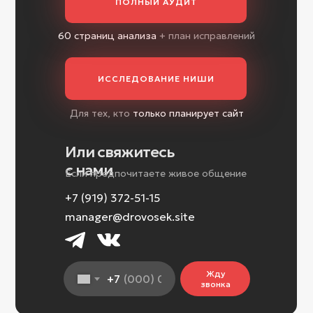
ПОЛНЫЙ АУДИТ
60 страниц анализа
+ план исправлений
ИССЛЕДОВАНИЕ НИШИ
Для тех, кто
только планирует сайт
Или свяжитесь
с нами
Если предпочитаете живое общение
+7 (919) 372-51-15
manager@drovosek.site
Жду
+7
звонка