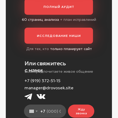
ПОЛНЫЙ АУДИТ
60 страниц анализа
+ план исправлений
ИССЛЕДОВАНИЕ НИШИ
Для тех, кто
только планирует сайт
Или свяжитесь
с нами
Если предпочитаете живое общение
+7 (919) 372-51-15
manager@drovosek.site
Жду
+7
звонка