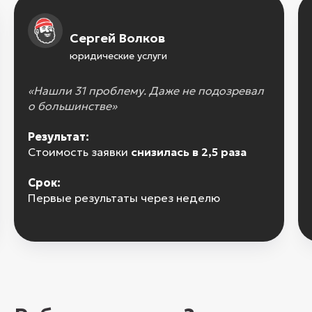
Анна Смирнова
медицинский центр
ал
«Аудит окупился за первый месяц»
Результат:
Записей на приём стало
на 85% больше
Срок:
Изменения внедрили за 10 дней