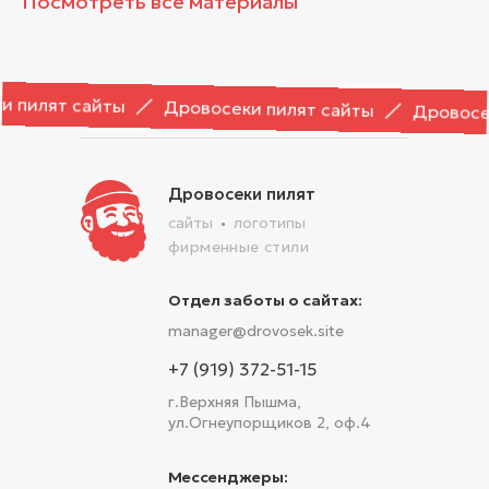
Посмотреть все материалы
пилят сайты
Дровосеки пилят сайты
Дровосеки
Дровосеки пилят
сайты
логотипы
фирменные стили
Отдел заботы о сайтах:
manager@drovosek.site
+7 (919) 372-51-15
г.Верхняя Пышма,
ул.Огнеупорщиков 2, оф.4
Мессенджеры: