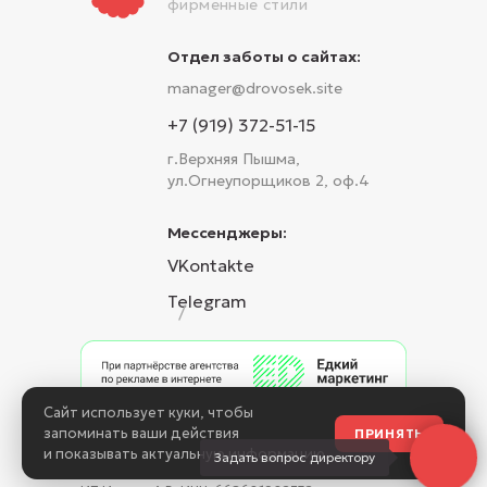
фирменные стили
Отдел заботы о сайтах:
manager@drovosek.site
+7 (919) 372-51-15
г.Верхняя Пышма,
ул.Огнеупорщиков 2, оф.4
Мессенджеры:
VKontakte
Telegram
/
Сайт использует куки, чтобы
Политика конфиденциальности
запоминать ваши действия
ПРИНЯТЬ
и показывать актуальную информацию.
Задать вопрос директору
©Все права защищены. 2026